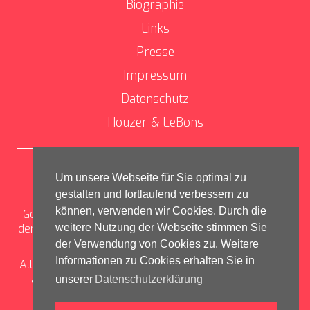
Biographie
Links
Presse
Impressum
Datenschutz
Houzer & LeBons
Facebook, Instagram, Twitter &
Um unsere Webseite für Sie optimal zu
Youtube
gestalten und fortlaufend verbessern zu
können, verwenden wir Cookies. Durch die
George le Bonsai ist mit seinen Projekten sehr aktiv in
den sozialen Medien. Vorangig auf Facebook, aber nicht
weitere Nutzung der Webseite stimmen Sie
nur dort.
der Verwendung von Cookies zu. Weitere
Informationen zu Cookies erhalten Sie in
Alle Seiten sind auch für Nicht-Mitglieder aufrufbar. Wo
auch immer: George le Bonsai freut sich auf Euch!
unserer
Datenschutzerklärung